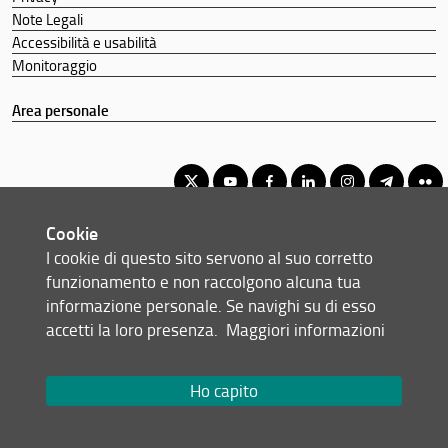
Note Legali
Accessibilità e usabilità
Monitoraggio
Area personale
Cookie
Corso di Laurea Triennale in Scienza dei Materiali
I cookie di questo sito servono al suo corretto
© Copyright 2012-2026 Università degli Studi di Firenze UNIFI
funzionamento e non raccolgono alcuna tua
P.IVA/Cod.Fis 01279680480
informazione personale. Se navighi su di esso
accetti la loro presenza.
Maggiori informazioni
Viale Morgagni, 40/44 - 50134 Firenze (FI)
Tel: +39 055 2751352
Email:
scuola(AT)scienze.unifi.it
Ho capito
Redazione Web