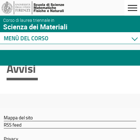
Corso di laurea triennale in
Scienza dei Materiali
MENÙ DEL CORSO
Home
Corso di studio
Avvisi
Didattica
Docenti
Orario e calendari
Mappa del sito
RSS feed
Privacy