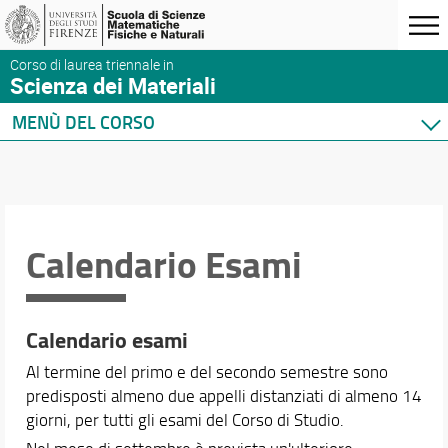
Corso di laurea triennale in
Scienza dei Materiali
MENÙ DEL CORSO
Home
Corso di studio
Didattica
Docenti
Calendario Esami
Orario e calendari
Calendario didattico dell'anno accademico 2025/2
Calendario esami
Orario delle lezioni anno accademico 2025/2026
Calendario Esami
Al termine del primo e del secondo semestre sono
Chiusura delle strutture dell'Ateneo per gli anni 2
predisposti almeno due appelli distanziati di almeno 14
giorni, per tutti gli esami del Corso di Studio.